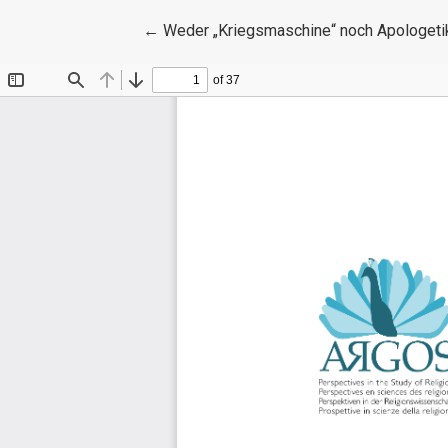
Zu Artikeldetails zurückkehren
←
Weder „Kriegsmaschine“ noch Apologetik: